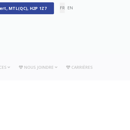
Sélectionnez votre langue
FR
EN
bert, MTL(QC), H2P 1Z7
CES
NOUS JOINDRE
CARRIÈRES